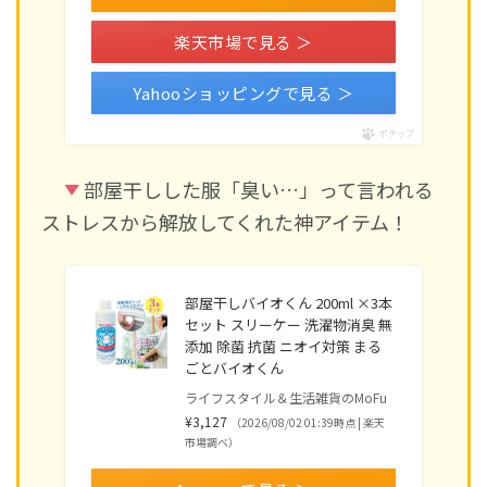
楽天市場で見る ＞
Yahooショッピングで見る ＞
ポチップ
部屋干しした服「臭い…」って言われる
ストレスから解放してくれた神アイテム！
部屋干しバイオくん 200ml ×3本
セット スリーケー 洗濯物消臭 無
添加 除菌 抗菌 ニオイ対策 まる
ごとバイオくん
ライフスタイル＆生活雑貨のMoFu
¥3,127
（2026/08/02 01:39時点 | 楽天
市場調べ）