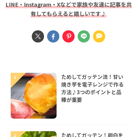
LINE・Instagram・Xなどで家族や友達に記事を共
有してもらえると嬉しいです♪
ためしてガッテン流！甘い
1
焼き芋を電子レンジで作る
方法♪3つのポイントと品
種が重要
ためしてガッテン！卵白を
2