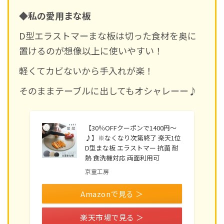
◆私の愛用まな板
D型エラストマーまな板は切った食材を奥に
置けるのが想像以上に使いやすい！
軽くてカビないから手入れが楽！
そのままテーブルに出してもオシャレーー♪
【30％OFFクーポンで1400円～
♪】※なくなり次第終了 楽天1位
D型まな板 エラストマー 抗菌 耐
熱 食洗機対応 両面利用可
京童工房
Amazonで見る ＞
楽天市場で見る ＞