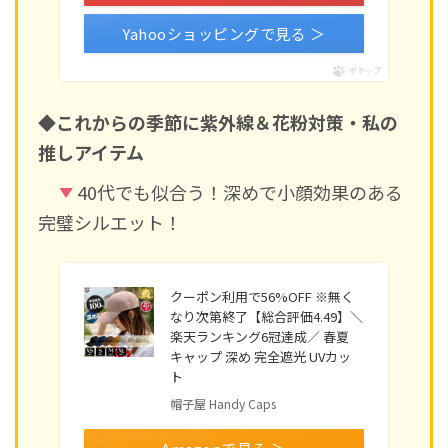
Yahooショッピングで見る ＞
ポチップ
◆これからの季節に紫外線＆花粉対策・私の
推しアイテム
40代でも似合う！深めで小顔効果のある
完璧シルエット！
クーポン利用で56%OFF ※無く
なり次第終了【総合評価4.49】＼
楽天ランキング6冠達成／ 春夏
キャップ 深め 完全遮光 UVカッ
ト
帽子屋 Handy Caps