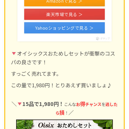
Amazonで見る ＞
楽天市場で見る ＞
Yahooショッピングで見る ＞
ポチップ
オイシックスおためしセットが衝撃のコス
パの良さです！
すっごく売れてます。
この量で1,980円！とりあえず買いましょ♪
＼
15品で1,980円！
得
こんな
お
チャンス
を
逃した
損
／
ら
！