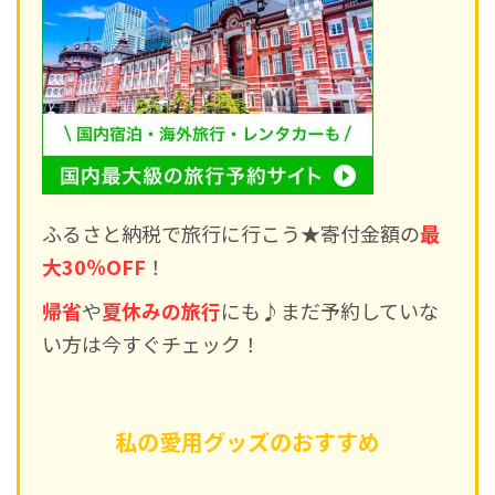
ふるさと納税で旅行に行こう★寄付金額の
最
大30％OFF
！
帰省
や
夏休みの旅行
にも♪まだ予約していな
い方は今すぐチェック！
私の愛用グッズのおすすめ