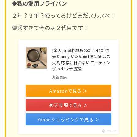
◆私の愛用フライパン
２年？３年？使ってるけどまだスルスベ！
優秀すぎて今のは２代目です！
[楽天] 耐摩耗試験200万回 1新発
売 Standy いため鍋 1年保証 ガス
火 対応 焦げ付かない コーティン
グ 28センチ 深型
丸福商店
Amazonで見る ＞
楽天市場で見る ＞
Yahooショッピングで見る ＞
ポチップ