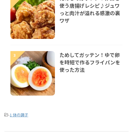
使う唐揚げレシピ♪ジュワ
っと肉汁が溢れる感激の裏
ワザ
ためしてガッテン！ゆで卵
3
を時短で作るフライパンを
使った方法
-
1 体の調子