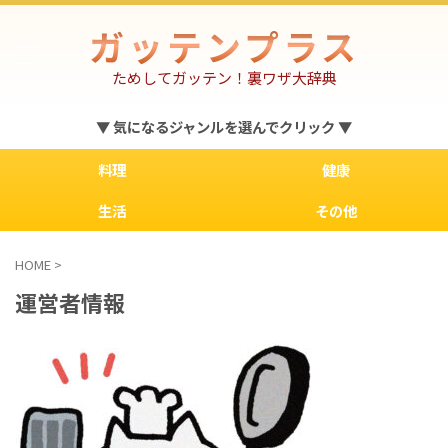
ガッテンプラス
ためしてガッテン！裏ワザ大辞典
▼ 気になるジャンルを選んでクリック ▼
料理
健康
生活
その他
HOME
>
運営者情報