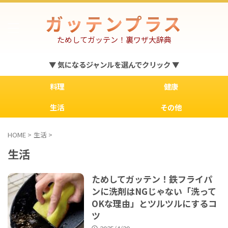
ガッテンプラス
ためしてガッテン！裏ワザ大辞典
▼ 気になるジャンルを選んでクリック ▼
料理
健康
生活
その他
HOME
>
生活
>
生活
ためしてガッテン！鉄フライパ
ンに洗剤はNGじゃない「洗って
OKな理由」とツルツルにするコ
ツ