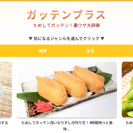
ガッテンプラス
ためしてガッテン！裏ワザ大辞典
▼ 気になるジャンルを選んでクリック ▼
健康
生活
つと美
ためしてガッテン！枝豆はフライパンで蒸し焼きが正解♪
究極
旨...