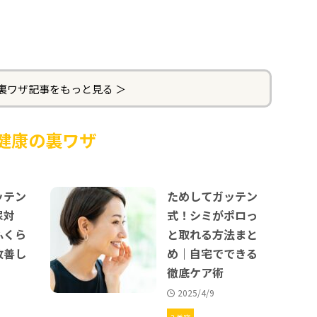
裏ワザ記事をもっと見る ＞
健康の裏ワザ
ッテン
ためしてガッテン
尿対
式！シミがポロっ
ふくら
と取れる方法まと
改善し
め｜自宅でできる
徹底ケア術
2025/4/9