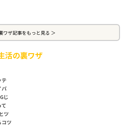
裏ワザ記事をもっと見る ＞
生活の裏ワザ
ッテ
イパ
Gじ
って
とツ
るコツ