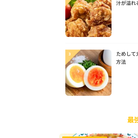
汁が溢れ
ためして
3
方法
最