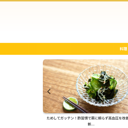
料理
頼らず高血圧を改善する
ためしてガッテン流いなりずしの作り方！4時間待
味...