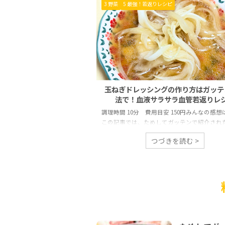
3 野菜
5 最強！若返りレシピ
玉ねぎドレッシングの作り方はガッテ
法で！血液サラサラ血管若返りレ
調理時間 10分 費用目安 150円みんなの感
この記事では、ためしてガッテンで紹介され
ぎドレッシングの作り方」を写真付きでご紹
つづきを読む >
す。 ためしてガッテンで紹介された「玉ねぎ
ング」は、サラダはもちろんお肉料理やお魚
合う万能ドレッシングです! いつもの料理に
を加えたい！という方にピッタリの玉ねぎド
グのレシピをさっそくご紹介します。 ためし
ン！玉ねぎドレッシングの作り方 ためしてガ
組内で紹介された玉ねぎドレッシングのレシ
も簡単で、どの ...