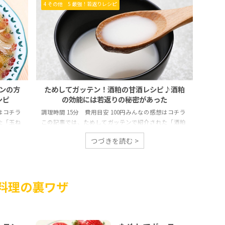
4 その他
5 最強！若返りレシピ
ンの方
ためしてガッテン！酒粕の甘酒レシピ♪酒粕
シピ
の効能には若返りの秘密があった
想はコチラ
調理時間 15分 費用目安 100円みんなの感想はコチラ
た「玉ね
この記事では、ためしてガッテンで紹介された「酒粕
介しま
で作る甘酒のレシピ」をご紹介します。 酒粕の甘酒は
つづきを読む >
ドレッシ
驚くほど簡単にできるのに、便秘解消や美肌効果など
料理にも
嬉しい効能がたくさん！ためしてガッテン番組内でも
少し変化
大絶賛されて、放送翌日にはスーパーで酒粕売り切れ
レッシン
が続出しました。 ただ、「自分で作ると酒粕がダマに
料理の裏ワザ
てガッテ
なって溶けにくい」「温度調節が難しくて効果が半減
ッテン番
しないか心配……」という声もよく聞きます。 そこで
ピはとて
今回は、基本のレシピに加えて、失敗せずに「ガッテ
ン流の健康パワ ...