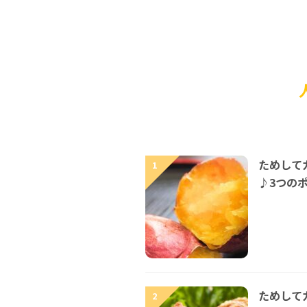
ためして
1
♪3つの
ためして
2