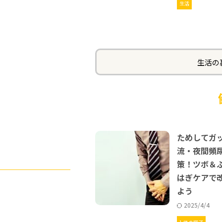
生活
生活の
ためしてガ
流・夜間頻
策！ツボ＆
はぎケアで
よう
2025/4/4