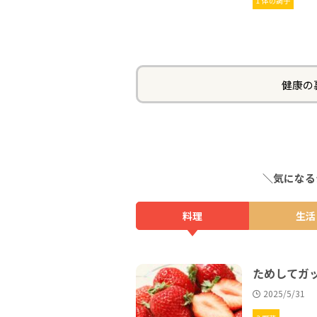
1 体の調子
健康の
＼気になる
料理
生活
ためしてガ
2025/5/31