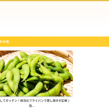
その他
のいりこだしの取り方！ためしてガッテン！プロも認
ためしてガッテン流
め...