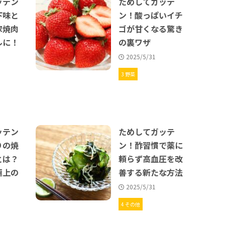
ッテン
ためしてガッテ
下味と
ン！酸っぱいイチ
家焼肉
ゴが甘くなる驚き
ルに！
の裏ワザ
2025/5/31
3 野菜
ッテン
ためしてガッテ
りの焼
ン！酢習慣で薬に
とは？
頼らず高血圧を改
極上の
善する新たな方法
2025/5/31
4 その他