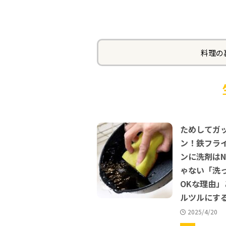
料理の
ためしてガ
ン！鉄フラ
ンに洗剤はN
ゃない「洗
OKな理由」
ルツルにす
2025/4/20