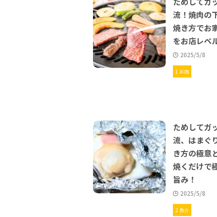
ためしてガ
流！焼肉の
焼き方でお
をお店レベ
2025/5/8
1 お肉
ためしてガ
流、はまぐ
き方の極意
焼くだけで
旨み！
2025/5/8
2 魚介