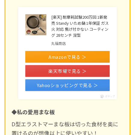
[楽天] 耐摩耗試験200万回 1新発
売 Standy いため鍋 1年保証 ガス
火 対応 焦げ付かない コーティン
グ 28センチ 深型
丸福商店
Amazonで見る ＞
楽天市場で見る ＞
Yahooショッピングで見る ＞
ポチップ
◆私の愛用まな板
D型エラストマーまな板は切った食材を奥に
置けるのが想像以上に使いやすい！