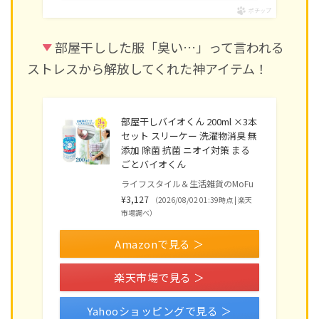
ポチップ
部屋干しした服「臭い…」って言われる
ストレスから解放してくれた神アイテム！
部屋干しバイオくん 200ml ×3本
セット スリーケー 洗濯物消臭 無
添加 除菌 抗菌 ニオイ対策 まる
ごとバイオくん
ライフスタイル＆生活雑貨のMoFu
¥3,127
（2026/08/02 01:39時点 | 楽天
市場調べ）
Amazonで見る ＞
楽天市場で見る ＞
Yahooショッピングで見る ＞