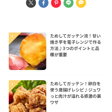
ためしてガッテン流！甘い
1
焼き芋を電子レンジで作る
方法♪3つのポイントと品
種が重要
ためしてガッテン！卵白を
2
使う唐揚げレシピ♪ジュワ
っと肉汁が溢れる感激の裏
ワザ