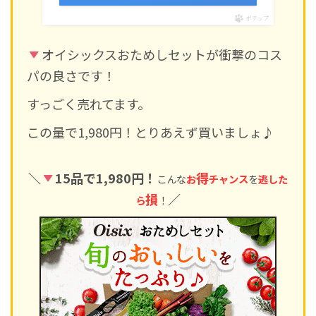
ポチップ
オイシックスおためしセットが衝撃のコス
パの良さです！
すっごく売れてます。
この量で1,980円！とりあえず買いましょ♪
＼
15品で1,980円！
得
こんな
お
チャンス
を
逃した
損
／
ら
！