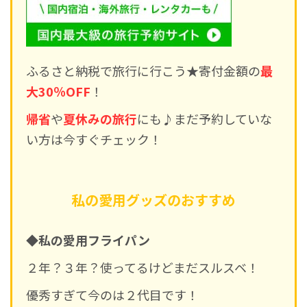
ふるさと納税で旅行に行こう★寄付金額の
最
大30％OFF
！
帰省
や
夏休みの旅行
にも♪まだ予約していな
い方は今すぐチェック！
私の愛用グッズのおすすめ
◆私の愛用フライパン
２年？３年？使ってるけどまだスルスベ！
優秀すぎて今のは２代目です！