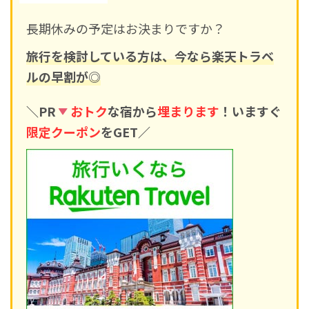
長期休みの予定はお決まりですか？
旅行を検討している方は、今なら楽天トラベ
ルの早割が◎
＼PR
おトク
な宿から
埋まります
！いますぐ
限定クーポン
をGET／