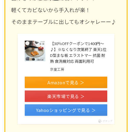
軽くてカビないから手入れが楽！
そのままテーブルに出してもオシャレーー♪
【30％OFFクーポンで1400円～
♪】※なくなり次第終了 楽天1位
D型まな板 エラストマー 抗菌 耐
熱 食洗機対応 両面利用可
京童工房
Amazonで見る ＞
楽天市場で見る ＞
Yahooショッピングで見る ＞
ポチップ