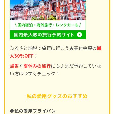
ふるさと納税で旅行に行こう★寄付金額の
最
大30％OFF
！
帰省
や
夏休みの旅行
にも♪まだ予約していな
い方は今すぐチェック！
私の愛用グッズのおすすめ
◆私の愛用フライパン