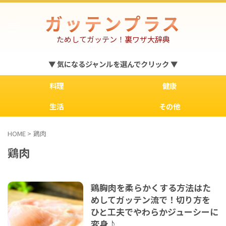
ガッテンプラス
ためしてガッテン！裏ワザ大辞典
▼ 気になるジャンルを選んでクリック ▼
料理
健康
生活
その他
HOME
>
鶏肉
鶏肉
鶏胸肉を柔らかくする方法はた
めしてガッテン流で！切り方を
ひと工夫でやわらかジューシーに
変身♪