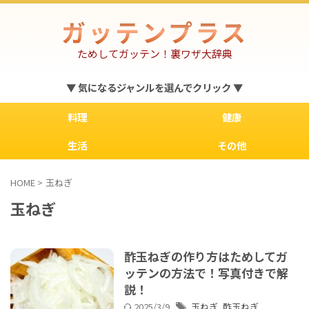
ガッテンプラス
ためしてガッテン！裏ワザ大辞典
▼ 気になるジャンルを選んでクリック ▼
料理
健康
生活
その他
HOME
>
玉ねぎ
玉ねぎ
酢玉ねぎの作り方はためしてガ
ッテンの方法で！写真付きで解
説！
2025/3/9
玉ねぎ
,
酢玉ねぎ