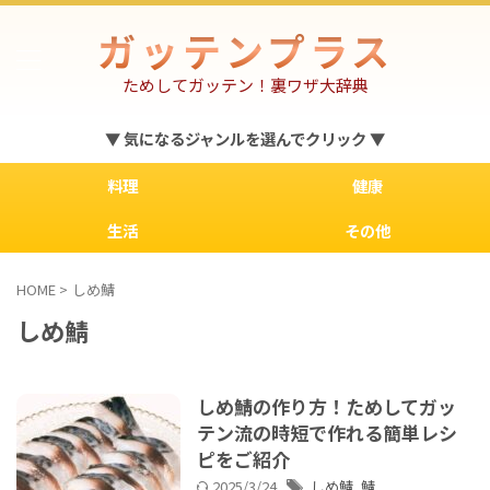
ガッテンプラス
ためしてガッテン！裏ワザ大辞典
▼ 気になるジャンルを選んでクリック ▼
料理
健康
生活
その他
HOME
>
しめ鯖
しめ鯖
しめ鯖の作り方！ためしてガッ
テン流の時短で作れる簡単レシ
ピをご紹介
2025/3/24
しめ鯖
,
鯖